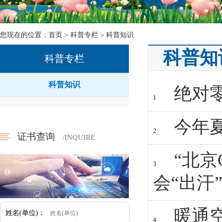
您现在的位置：
首页
>
科普专栏
>
科普知识
科普知
科普专栏
科普知识
绝对零
1
今年
2
证书查询
/INQUIRE
“北京
3
会“出汗
暖通
姓名(单位)：
4